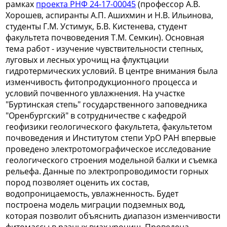
рамках
проекта РНФ 24-17-00045
(профессор А.В.
Хорошев, аспиранты А.П. Ашихмин и Н.В. Ильинова,
студенты Г.М. Устимук, Б.В. Кистенева, студент
факультета почвоведения Т.М. Семкин)
. Основная
тема работ - изучение чувствительности степных,
луговых и лесных урочищ на флуктцации
гидротермических условий. В центре внимания была
изменчивость фитопродукционного процесса и
условий почвенного увлажнения. На участке
"Буртинская степь" государственного заповедника
"Оренбургский" в сотрудничестве с кафедрой
геофизики геологического факультета, факультетом
почвоведения и Институтом степи УрО РАН впервые
проведено электротомографическое исследование
геологического строения модельной балки и съемка
рельефа. Данные по электропроводимости горных
пород позволяет оценить их состав,
водопроницаемость, увлажненность. Будет
построена модель миграции подземных вод,
которая позволит объяснить диапазон изменчивости