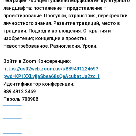
география -концептуальная морфология культурного
ландшафта: постижение – представление –
проектирование. Прогулки, странствия, перекрёстки
личностного знания. Развитие традиций, место в
традиции. Подход и воплощения. Открытия и
изобретения; концепции и проекты.
Невостребованное. Разногласия. Уроки.
Войти в Zoom Конференцию:
https://us02web.zoom.us/j/88949122469?
pwd=KP1XXLvjjaSbea68sQeAcubatUa2zc.1
Идентификатор конференции:
889 4912 2469
Пароль 708908