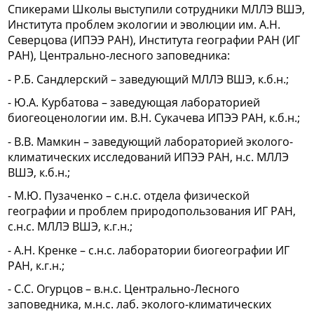
Спикерами Школы выступили сотрудники МЛЛЭ ВШЭ,
Института проблем экологии и эволюции им. А.Н.
Северцова (ИПЭЭ РАН), Института географии РАН (ИГ
РАН), Центрально-лесного заповедника:
- Р.Б. Сандлерский – заведующий МЛЛЭ ВШЭ, к.б.н.;
- Ю.А. Курбатова – заведующая лабораторией
биогеоценологии им. В.Н. Сукачева ИПЭЭ РАН, к.б.н.;
- В.В. Мамкин – заведующий лабораторией эколого-
климатических исследований ИПЭЭ РАН, н.с. МЛЛЭ
ВШЭ, к.б.н.;
- М.Ю. Пузаченко – с.н.с. отдела физической
географии и проблем природопользования ИГ РАН,
с.н.с. МЛЛЭ ВШЭ, к.г.н.;
- А.Н. Кренке – с.н.с. лаборатории биогеографии ИГ
РАН, к.г.н.;
- С.С. Огурцов – в.н.с. Центрально-Лесного
заповедника, м.н.с. лаб. эколого-климатических