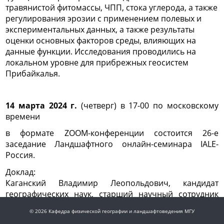
травянистой фитомассы, ЧПП, стока углерода, а также
регулирования эрозии с применением полевых и
экспериментальных данных, а также результаты
оценки основных факторов среды, влияющих на
данные функции. Исследования проводились на
локальном уровне для прибрежных геосистем
Прибайкалья.
14 марта 2024 г.
(четверг) в 17-00
по московскому
времени
в формате ZOOM-конференции состоится 26-е
заседание Ландшафтного онлайн-семинара IALE-
Россия.
Доклад:
Каганский Владимир Леопольдович, кандидат
географических наук, старший научный сотрудник
Института географии РАН (Москва)
© 2026 Кафедра физической географии и ландшафтоведения МГУ
«Недоосознанные общие фундаментальные