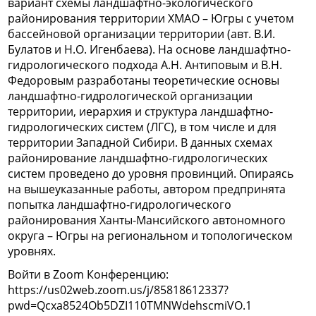
вариант схемы ландшафтно-экологического
районирования территории ХМАО – Югры с учетом
бассейновой организации территории (авт. В.И.
Булатов и Н.О. Игенбаева). На основе ландшафтно-
гидрологического подхода А.Н. Антиповым и В.Н.
Федоровым разработаны теоретические основы
ландшафтно-гидрологической организации
территории, иерархия и структура ландшафтно-
гидрологических систем (ЛГС), в том числе и для
территории Западной Сибири. В данных схемах
районирование ландшафтно-гидрологических
систем проведено до уровня провинций. Опираясь
на вышеуказанные работы, автором предпринята
попытка ландшафтно-гидрологического
районирования Ханты-Мансийского автономного
округа – Югры на региональном и топологическом
уровнях.
Войти в Zoom Конференцию:
https://us02web.zoom.us/j/85818612337?
pwd=Qcxa8524Ob5DZI110TMNWdehscmiVO.1