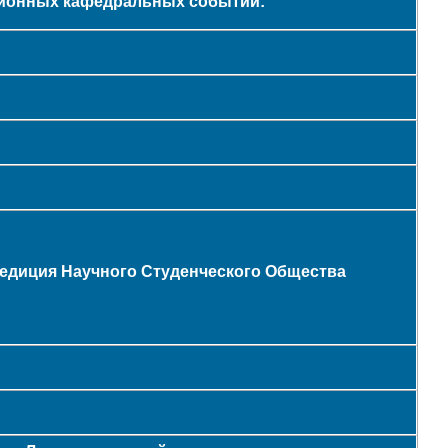
ионных кафедральных событий:
едиция Научного Студенческого Общества