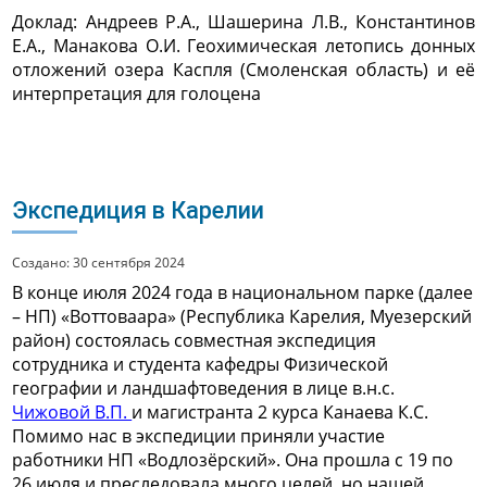
Доклад:
Андреев Р.А.,
Шашерина Л.В.,
Константинов
Е.А.,
Манакова О.И. Геохимическая летопись донных
отложений озера Каспля (Смоленская область) и её
интерпретация для голоцена
Экспедиция в Карелии
Создано: 30 сентября 2024
В конце июля 2024 года в национальном парке (далее
– НП) «Воттоваара» (Республика Карелия, Муезерский
район) состоялась совместная экспедиция
сотрудника и студента кафедры Физической
географии и ландшафтоведения в лице в.н.с.
Чижовой В.П.
и магистранта 2 курса Канаева К.С.
Помимо нас в экспедиции приняли участие
работники НП «Водлозёрский». Она прошла с 19 по
26 июля и преследовала много целей, но нашей