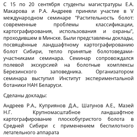
С 15 по 20 сентября студенты магистратуры Е.А.
Макарова и Р.А. Андреев приняли участие в V
международном семинаре "Растительность болот:
современные проблемы классификации,
картографирования, использования и охраны",
проходившем в Минске. Были представлены доклады,
посвящённые ландшафтному картографированию
болот Сибири, тепло принятые болотоведами-
участниками семинара. Семинар сопровождался
полевой экскурсией на болотные комплексы
Березинского заповедника. Организатором
семинара выступил Институт экспериментальной
ботаники НАН Беларуси.
Сделаны доклады:
Андреев Р.А.,
Куприянов Д.А.,
Шатунов А.Е.,
Мазей
Н.Г. Крупномасштабное ландшафтное
картографирование плоскобугристого болота в
Средней Сибири с применением беспилотного
летательного аппарата