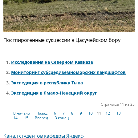
Постпирогенные сукцессии в Цасучейском бору
Исследования на Северном Кавказе
Мониторинг субсредиземноморских ландшафтов
Экспедиция в республику Тыва
Экспедиция в Ямало-Ненецкий округ
Страница 11 из 25
В начало
Назад
6
7
8
9
10
11
12
13
14
15
Вперед
В конец
Канал студентов кафедры Яндекс-